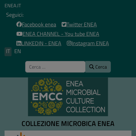
ENEA.IT
Seguici:
Facebook enea
Twitter ENEA
ENEA CHANNEL - You tube ENEA
LINKEDIN - ENEA
Instagram ENEA
Seleziona la tua lingua
IT
EN
Cerca
Cerca
COLLEZIONE MICROBICA ENEA