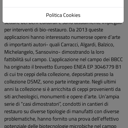
Grazie alle loro particolari caratteristiche metaboliche, i
ceppi della collezione hanno trovato applicazione nel
Politica Cookies
settore dei Beni Culturali e sono attualmente impiegati
per interventi di bio-restauro. Da 2013 queste
applicazioni hanno interessato numerose opere d’arte
di importanti autori- quali Carracci, Algardi, Balzico,
Michelangelo, Sansovino- dimostrando la loro
fattibilità sul campo. L’applicazione nel campo dei BBCC
ha originato il brevetto Europeo ENEA EP 3046779 B1
di cui tre ceppi della collezione, depositati presso la
collezione DSMZ, sono parte integrante. Negli ultimi
anni la collezione si è arricchita di ceppi provenienti da
siti archeologici, monumenti e opere d’arte. Un’ampia
serie di “casi dimostratori”, condotti in cantieri di
restauro su diverse tipologie di manufatti con diverse
problematiche, hanno fornito una prova dell’effettivo
potenziale delle biotecnologie microbiche nel campo