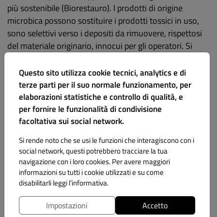
più sostenibile (Biorestauro). I prodotti di origine
microbica possono sostituire i prodotti tossici in uso,
sono selettivi verso i depositi da rimuovere, rispettosi
del materiale originario, innocui per gli operatori. Si
basano sull’uso di cellule microbiche vive,
principalmente batteri, di origine ambientale, non
Questo sito utilizza cookie tecnici, analytics e di
patogeni e non modificati geneticamente, quindi sicuri,
terze parti per il suo normale funzionamento, per
senza restrizioni di impiego. I batteri vengono
elaborazioni statistiche e controllo di qualità, e
immobilizzati all’interno di un supporto inerte-da
per fornire le funzionalità di condivisione
facoltativa sui social network.
scegliere in accordo con il caso specifico (“micro-
packs”). Sono di facile impiego, poiché non richiedono
Si rende noto che se usi le funzioni che interagiscono con i
condizioni operative stringenti. Il biorestauro trova
social network, questi potrebbero tracciare la tua
applicazioni per problemi di pulitura e di
navigazione con i loro cookies. Per avere maggiori
consolidamento.
informazioni su tutti i cookie utilizzati e su come
disabilitarli leggi l’informativa.
Bio-pulitura
Impostazioni
Accetto